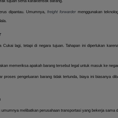
k tujuan serta karakteristik barang.
 terus dipantau. Umumnya,
freight forwarder
menggunakan teknolog
ala.
r
Cukai lagi, tetapi di negara tujuan. Tahapan ini diperlukan kare
an akan memeriksa apakah barang tersebut legal untuk masuk ke ne
r proses pengeluaran barang tidak tertunda, biaya ini biasanya dib
n
ng umumnya melibatkan perusahaan transportasi yang bekerja sama