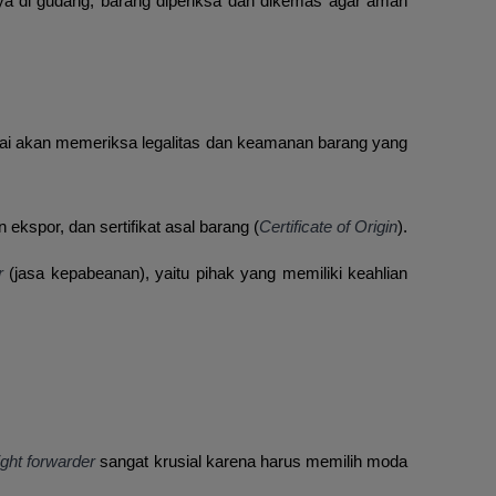
a di gudang, barang diperiksa dan dikemas agar aman
ukai akan memeriksa legalitas dan keamanan barang yang
kspor, dan sertifikat asal barang (
Certificate of Origin
).
er
(jasa kepabeanan), yaitu pihak yang memiliki keahlian
ight forwarder
sangat krusial karena harus memilih moda