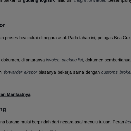
tempatkan di
gudang logistik
milik tim
freight forwarder.
Sesampainy
or
an proses bea cukai di negara asal. Pada tahap ini, petugas Bea C
ah dokumen, di antaranya
invoice, packing list,
dokumen pemberitahuan e
an,
forwarder ekspor
biasanya bekerja sama dengan
customs brok
dan Manfaatnya
ng
ena barang mulai berpindah dari negara asal menuju tujuan. Peran
fre