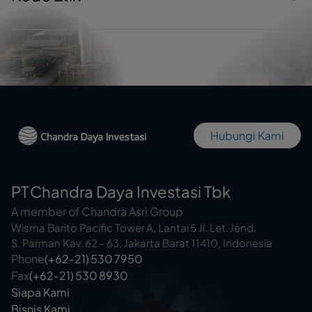
Hubungi Kami
PT Chandra Daya Investasi Tbk
A member of Chandra Asri Group
Wisma Barito Pacific Tower A, Lantai 5 Jl. Let. Jend.
S. Parman Kav. 62 – 63, Jakarta Barat 11410, Indonesia
Phone
(+62‑21) 530 7950
Fax
(+62‑21) 530 8930
Siapa Kami
Bisnis Kami