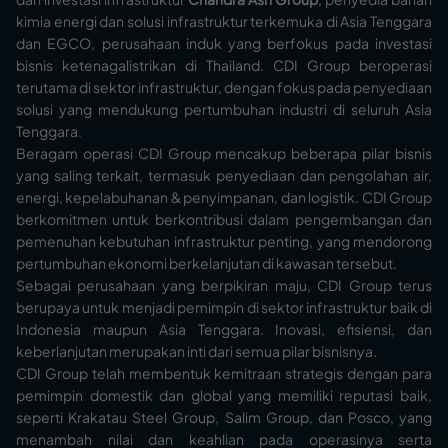
kimia energi dan solusi infrastruktur terkemuka di Asia Tenggara
dan EGCO, perusahaan induk yang berfokus pada investasi
bisnis ketenagalistrikan di Thailand. CDI Group beroperasi
terutama di sektor infrastruktur, dengan fokus pada penyediaan
solusi yang mendukung pertumbuhan industri di seluruh Asia
Tenggara.
Beragam operasi CDI Group mencakup beberapa pilar bisnis
yang saling terkait, termasuk penyediaan dan pengolahan air,
energi, kepelabuhanan & penyimpanan, dan logistik. CDI Group
berkomitmen untuk berkontribusi dalam pengembangan dan
pemenuhan kebutuhan infrastruktur penting, yang mendorong
pertumbuhan ekonomi berkelanjutan di kawasan tersebut.
Sebagai perusahaan yang berpikiran maju, CDI Group terus
berupaya untuk menjadi pemimpin di sektor infrastruktur baik di
Indonesia maupun Asia Tenggara. Inovasi, efisiensi, dan
keberlanjutan merupakan inti dari semua pilar bisnisnya.
CDI Group telah membentuk kemitraan strategis dengan para
pemimpin domestik dan global yang memiliki reputasi baik,
seperti Krakatau Steel Group, Salim Group, dan Posco, yang
menambah nilai dan keahlian pada operasinya serta