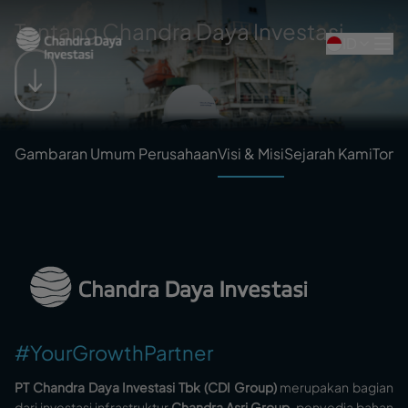
Tentang Chandra Daya Investasi
ID
Gambaran Umum Perusahaan
Visi & Misi
Sejarah Kami
Tong
#YourGrowthPartner
PT Chandra Daya Investasi Tbk (CDI Group)
merupakan bagian
dari investasi infrastruktur
Chandra Asri Group
, penyedia bahan