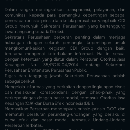
Dalam rangka meningkatkan transparansi, pelayanan, dan
komunikasi kepada para pemangku kepentingan sebagai
penerapan prinsip-prinsip tata kelola perusahaan yang baik, CDI
Group menunjuk Sekretaris Perusahaan yang bertanggung
jawab langsung kepada Direksi.
Sekretaris Perusahaan berperan penting dalam menjaga
hubungan dengan seluruh pemangku kepentingan untuk
mengkomunikasikan kegiatan CDI Group dengan baik,
terutama mengenai keterbukaan informasi. Hal ini sesuai
dengan ketentuan yang diatur dalam Peraturan Otoritas Jasa
Keuangan No. 35/POJK.04/2014 tentang Sekretaris
Perusahaan Emiten atau Perusahaan Publik.
Tugas dan tanggung jawab Sekretaris Perusahaan adalah
sebagai berikut:
Mengelola informasi yang berkaitan dengan lingkungan bisnis
dan melakukan korespondensi dengan pihak-pihak yang
berkepentingan dengan pasar modal, termasuk Otoritas Jasa
Keuangan (OJK) dan Bursa Efek Indonesia (BEI).
Memastikan Perseroan menerapkan prinsip-prinsip GCG dan
mematuhi peraturan perundang-undangan yang berlaku di
bursa efek dan pasar modal, termasuk Undang-Undang
Perseroan Terbatas.