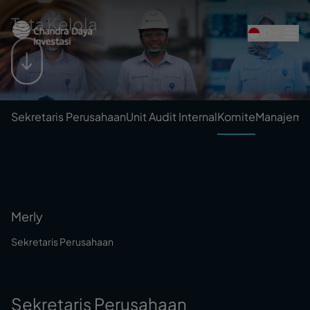
Tata Kelola
ID
Sekretaris Perusahaan
Unit Audit Internal
Komite
Manajemen
Merly
Sekretaris Perusahaan
Sekretaris Perusahaan