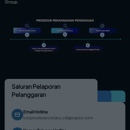
Group.
Saluran Pelaporan
Pelanggaran
Email Hotline
corporatesecretary.cdi@capcx.com