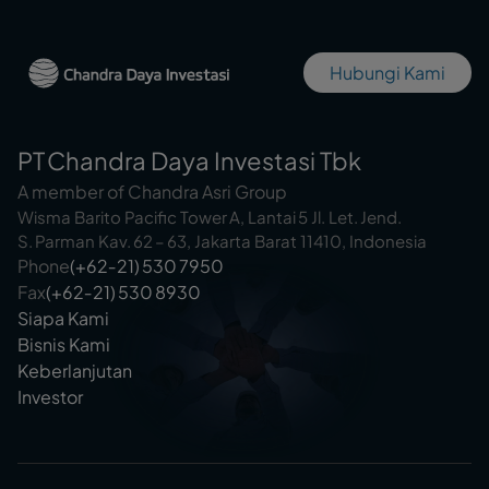
Hubungi Kami
PT Chandra Daya Investasi Tbk
A member of Chandra Asri Group
Wisma Barito Pacific Tower A, Lantai 5 Jl. Let. Jend.
S. Parman Kav. 62 – 63, Jakarta Barat 11410, Indonesia
Phone
(+62‑21) 530 7950
Fax
(+62‑21) 530 8930
Siapa Kami
Bisnis Kami
Keberlanjutan
Investor