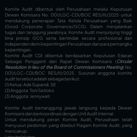
Komite Audit dibentuk oleh Perusahaan melalui Keputusan
Dewan Komisaris No. 001/LGC-CDI/BOC RES/III/2025 untuk
mendukung penerapan Tata Kelola Perusahaan yang Baik
(Good Corporate Governance/GCG). Dalam menjalankan
tugas dan tanggung jawabnya, Komite Audit menjunjung tinggi
lima prinsip GCG serta bertindak secara profesional dan
independen demi kepentingan Perusahaan dan para pemangku
kepentingan.
Komite Audit CDI dibentuk berdasarkan Keputusan Edaran
Sebagai Pengganti dari Rapat Dewan Komisaris (
Circular
Resolution in lieu of the Board of Commissioners Meeting
) No.
001/LGC-CDI/BOC RES/III/2025. Susunan anggota komite
audit tersebut adalah sebagai berikut:
(1) Ketua: Ade Supandi, SE
(2) Anggota: Toni Setioko
(3) Anggota: Jennywati
Komite Audit bertanggung jawab langsung kepada Dewan
Komisaris dan berkoordinasi dengan Unit Audit Internal.
Untuk mendukung peran Komite Audit, Perusahaan telah
menyusun pedoman yang disebut Piagam Komite Audit, yang
mencakup:
Latar belakang.