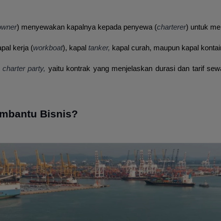
owner
) menyewakan kapalnya kepada penyewa (
charterer
) untuk m
al kerja (
workboat
), kapal
tanker,
kapal curah, maupun kapal kontaine
m
charter party,
yaitu kontrak yang menjelaskan durasi dan tarif sew
mbantu Bisnis?