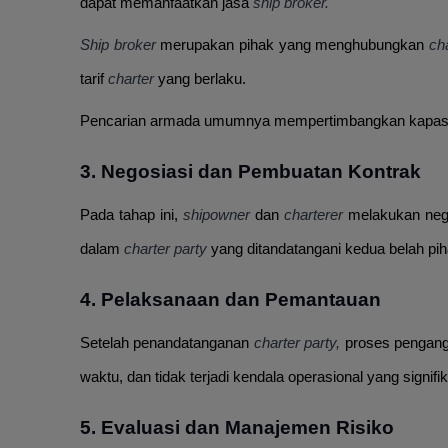
dapat memanfaatkan jasa
ship broker.
Ship broker
merupakan pihak yang menghubungkan
ch
tarif
charter
yang berlaku.
Pencarian armada umumnya mempertimbangkan kapasitas 
3. Negosiasi dan Pembuatan Kontrak
Pada tahap ini,
shipowner
dan
charterer
melakukan nego
dalam
charter party
yang ditandatangani kedua belah pi
4. Pelaksanaan dan Pemantauan
Setelah penandatanganan
charter party,
proses pengang
waktu, dan tidak terjadi kendala operasional yang signifi
5. Evaluasi dan Manajemen Risiko