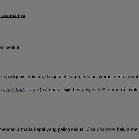
erasionalnya
an berikut:
seperti jenis, volume, dan jumlah kargo, rute pelayaran, serta jadwal
ng,
dry bulk
cargo
(batu bara, bijih besi),
liquid bulk cargo
(minyak m
encari armada kapal yang paling sesuai. Jika
charterer
belum memi