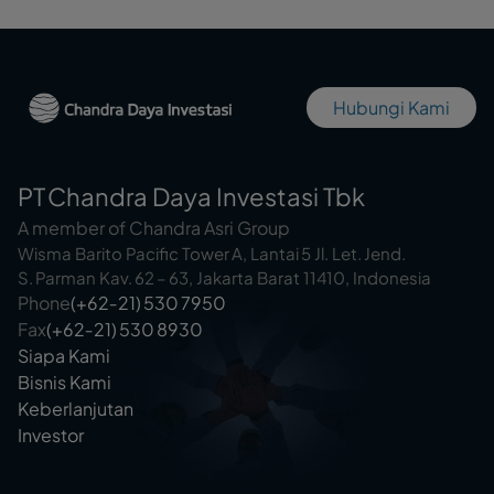
Hubungi Kami
PT Chandra Daya Investasi Tbk
A member of Chandra Asri Group
Wisma Barito Pacific Tower A, Lantai 5 Jl. Let. Jend.
S. Parman Kav. 62 – 63, Jakarta Barat 11410, Indonesia
Phone
(+62‑21) 530 7950
Fax
(+62‑21) 530 8930
Siapa Kami
Bisnis Kami
Keberlanjutan
Investor