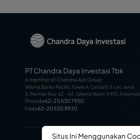
PT Chandra Daya Investasi Tbk
A member of Chandra Asri Group
Wisma Barito Pacific Tower A, Lantai 5 Jl. Let. Jend.
S. Parman Kav. 62 – 63, Jakarta Barat 11410, Indones
Phone
(+62‑21) 530 7950
Fax
(+62‑21) 530 8930
Situs Ini Menggunakan Co