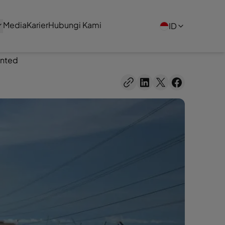
Media
Karier
Hubungi Kami
ID
unted