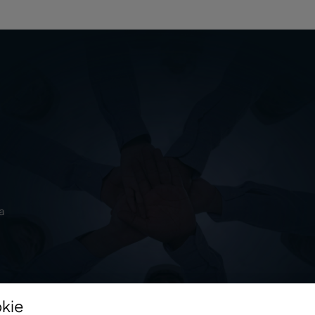
ia
okie