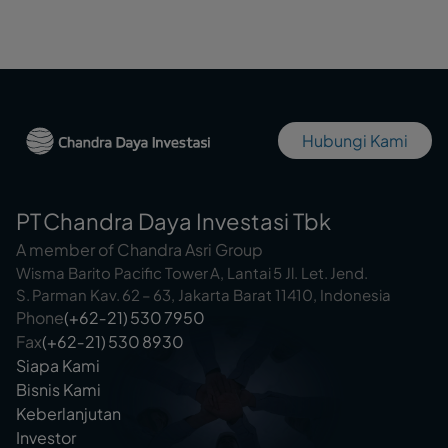
Hubungi Kami
PT Chandra Daya Investasi Tbk
A member of Chandra Asri Group
Wisma Barito Pacific Tower A, Lantai 5 Jl. Let. Jend.
S. Parman Kav. 62 – 63, Jakarta Barat 11410, Indonesia
Phone
(+62‑21) 530 7950
Fax
(+62‑21) 530 8930
Siapa Kami
Bisnis Kami
Keberlanjutan
Investor