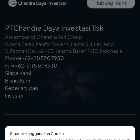
Hubungi Kami
PT Chandra Daya Investasi Tbk
A member of Chandra Asri Group
Wisma Barito Pacific Tower A, Lantai 5 Jl. Let. Jend.
S. Parman Kav. 62 – 63, Jakarta Barat 11410, Indonesia
Phone
(+62‑21) 530 7950
Fax
(+62‑21) 530 8930
Siapa Kami
Bisnis Kami
Keberlanjutan
Investor
Situs Ini Menggunakan Cookie
@2025 Chandra Daya Investasi